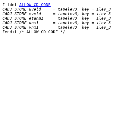
#ifdef 
ALLOW_CD_CODE
CADJ STORE uveld     = tapelev3, key = ilev_3
CADJ STORE vveld     = tapelev3, key = ilev_3
CADJ STORE etanm1    = tapelev3, key = ilev_3
CADJ STORE unm1      = tapelev3, key = ilev_3
CADJ STORE vnm1      = tapelev3, key = ilev_3