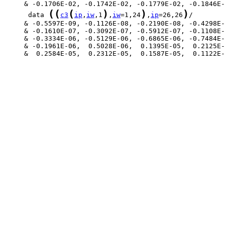
(
(
(
)
)
)
      data 
c3
ip
,
iw
,1
,
iw
=1,24
,
ip
=26,26