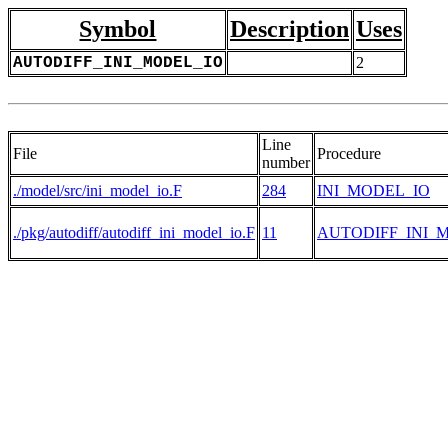
Symbol
Description
Uses
AUTODIFF_INI_MODEL_IO
2
Line
File
Procedure
number
./model/src/ini_model_io.F
284
INI_MODEL_IO
./pkg/autodiff/autodiff_ini_model_io.F
11
AUTODIFF_INI_