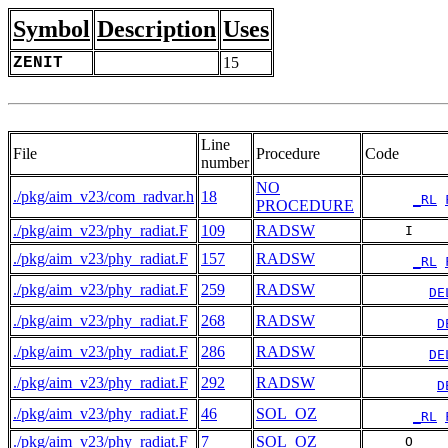
Symbol
Description
Uses
ZENIT
15
Line
File
Procedure
Code
number
NO
./pkg/aim_v23/com_radvar.h
18
_RL
PROCEDURE
./pkg/aim_v23/phy_radiat.F
109
RADSW
     I    
./pkg/aim_v23/phy_radiat.F
157
RADSW
_RL
./pkg/aim_v23/phy_radiat.F
259
RADSW
DE
./pkg/aim_v23/phy_radiat.F
268
RADSW
D
./pkg/aim_v23/phy_radiat.F
286
RADSW
DE
./pkg/aim_v23/phy_radiat.F
292
RADSW
D
./pkg/aim_v23/phy_radiat.F
46
SOL_OZ
_RL
./pkg/aim_v23/phy_radiat.F
7
SOL_OZ
     O    