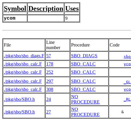
Symbol
Description
Uses
ycom
9
Line
File
Procedure
Code
number
./pkg/sbo/sbo_diags.F
57
SBO_DIAGS
sbo
./pkg/sbo/sbo_calc.F
178
SBO_CALC
yco
./pkg/sbo/sbo_calc.F
252
SBO_CALC
./pkg/sbo/sbo_calc.F
297
SBO_CALC
_GL
./pkg/sbo/sbo_calc.F
308
SBO_CALC
yco
NO
./pkg/sbo/SBO.h
24
_RL
PROCEDURE
NO
./pkg/sbo/SBO.h
27
     &   
PROCEDURE