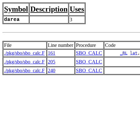
Symbol
Description
Uses
darea
3
File
Line number
Procedure
Code
./pkg/sbo/sbo_calc.F
161
SBO_CALC
_RL
lat
,
./pkg/sbo/sbo_calc.F
205
SBO_CALC
./pkg/sbo/sbo_calc.F
240
SBO_CALC