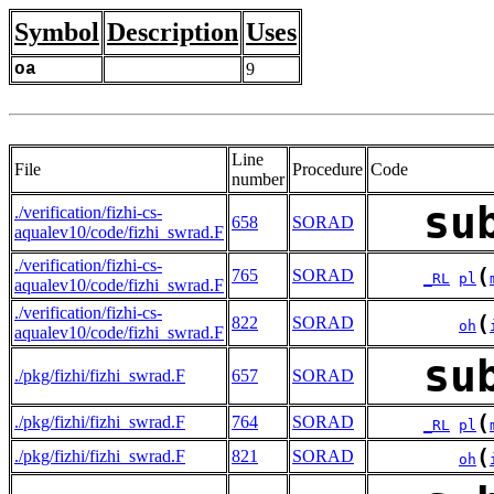
Symbol
Description
Uses
oa
9
Line
File
Procedure
Code
number
su
./verification/fizhi-cs-
658
SORAD
aqualev10/code/fizhi_swrad.F
./verification/fizhi-cs-
(
765
SORAD
_RL
pl
aqualev10/code/fizhi_swrad.F
./verification/fizhi-cs-
(
822
SORAD
oh
aqualev10/code/fizhi_swrad.F
su
./pkg/fizhi/fizhi_swrad.F
657
SORAD
(
./pkg/fizhi/fizhi_swrad.F
764
SORAD
_RL
pl
(
./pkg/fizhi/fizhi_swrad.F
821
SORAD
oh