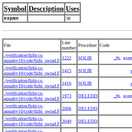
Symbol
Description
Uses
expmn
38
Line
File
Procedure
Code
number
./verification/fizhi-cs-
1222
SOLIR
_RL
exp
aqualev10/code/fizhi_swrad.F
./verification/fizhi-cs-
1415
SOLIR
aqualev10/code/fizhi_swrad.F
./verification/fizhi-cs-
1416
SOLIR
aqualev10/code/fizhi_swrad.F
./verification/fizhi-cs-
1973
DELEDD
_RL
exp
aqualev10/code/fizhi_swrad.F
./verification/fizhi-cs-
2006
DELEDD
aqualev10/code/fizhi_swrad.F
./verification/fizhi-cs-
2049
DELEDD
aqualev10/code/fizhi_swrad.F
./verification/fizhi-cs-