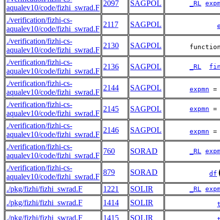
2097
SAGPOL
_RL
exp
aqualev10/code/fizhi_swrad.F
./verification/fizhi-cs-
2117
SAGPOL
aqualev10/code/fizhi_swrad.F
./verification/fizhi-cs-
2130
SAGPOL
      functio
aqualev10/code/fizhi_swrad.F
./verification/fizhi-cs-
2136
SAGPOL
_RL
fi
aqualev10/code/fizhi_swrad.F
./verification/fizhi-cs-
2144
SAGPOL
expmn
 =
aqualev10/code/fizhi_swrad.F
./verification/fizhi-cs-
2145
SAGPOL
expmn
 =
aqualev10/code/fizhi_swrad.F
./verification/fizhi-cs-
2146
SAGPOL
expmn
 =
aqualev10/code/fizhi_swrad.F
./verification/fizhi-cs-
760
SORAD
_RL
exp
aqualev10/code/fizhi_swrad.F
./verification/fizhi-cs-
879
SORAD
df
aqualev10/code/fizhi_swrad.F
./pkg/fizhi/fizhi_swrad.F
1221
SOLIR
_RL
exp
./pkg/fizhi/fizhi_swrad.F
1414
SOLIR
./pkg/fizhi/fizhi_swrad.F
1415
SOLIR