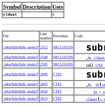
Symbol
Description
Uses
cldwat
9
Line
File
Procedure
Code
number
sub
./pkg/fizhi/fizhi_moist.F
2512
SRCLOUDS
./pkg/fizhi/fizhi_moist.F
2548
SRCLOUDS
_RL
cldwat
./pkg/fizhi/fizhi_moist.F
2595
SRCLOUDS
call
CTEI
sub
./pkg/fizhi/fizhi_moist.F
2600
CTEI
(
./pkg/fizhi/fizhi_moist.F
2603
CTEI
_RL
th
i
./pkg/fizhi/fizhi_moist.F
2616
CTEI
dq
 = 
q
(
./pkg/fizhi/fizhi_moist.F
2633
CTEI
cldwat
i
,