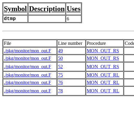
Symbol
Description
Uses
dtmp
6
File
Line number
Procedure
Cod
./pkg/monitor/mon_out.F
49
MON_OUT_RS
   
./pkg/monitor/mon_out.F
50
MON_OUT_RS
./pkg/monitor/mon_out.F
52
MON_OUT_RS
./pkg/monitor/mon_out.F
75
MON_OUT_RL
   
./pkg/monitor/mon_out.F
76
MON_OUT_RL
./pkg/monitor/mon_out.F
78
MON_OUT_RL