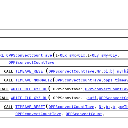
(
RL
OPPSconvectCountTave
1-
OLx
:
sNx
+
OLx
,1-
OLy
:
sNy
+
OLy
,
    
OPPSconvectCountTave
(
CALL
TIMEAVE_RESET
OPPSconvectCountTave
,
Nr
,
bi
,
bj
,
myTh
(
CALL
TIMEAVE_NORMALIZ
OPPSconvectCountTave
,
opps_timea
(
CALL
WRITE_REC_XYZ_RL
'OPPSconvtave',
OPPSconvectCountTa
(
CALL
WRITE_FLD_XYZ_RL
'OPPSconvtave.',
suff
,
OPPSconvectC
(
CALL
TIMEAVE_RESET
OPPSconvectCountTave
, 
Nr
,
bi
,
bj
,
myT
       
OPPSconvectCountTave
, 
OPPSconvectCount
, 