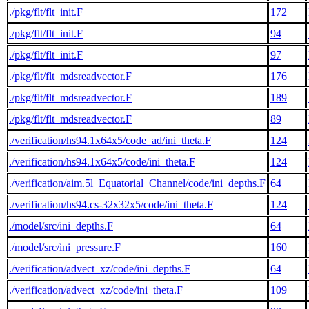
./pkg/flt/flt_init.F
172
./pkg/flt/flt_init.F
94
./pkg/flt/flt_init.F
97
./pkg/flt/flt_mdsreadvector.F
176
./pkg/flt/flt_mdsreadvector.F
189
./pkg/flt/flt_mdsreadvector.F
89
./verification/hs94.1x64x5/code_ad/ini_theta.F
124
./verification/hs94.1x64x5/code/ini_theta.F
124
./verification/aim.5l_Equatorial_Channel/code/ini_depths.F
64
./verification/hs94.cs-32x32x5/code/ini_theta.F
124
./model/src/ini_depths.F
64
./model/src/ini_pressure.F
160
./verification/advect_xz/code/ini_depths.F
64
./verification/advect_xz/code/ini_theta.F
109