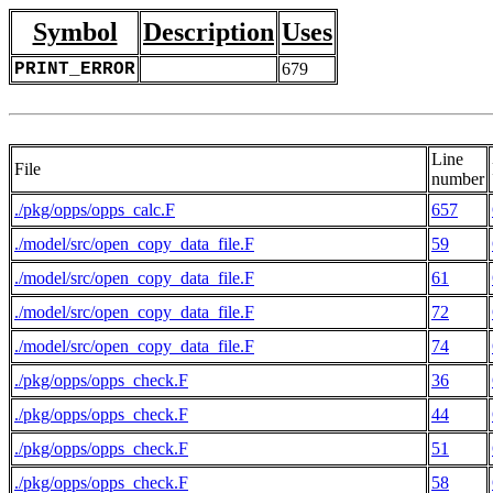
Symbol
Description
Uses
PRINT_ERROR
679
Line
File
number
./pkg/opps/opps_calc.F
657
./model/src/open_copy_data_file.F
59
./model/src/open_copy_data_file.F
61
./model/src/open_copy_data_file.F
72
./model/src/open_copy_data_file.F
74
./pkg/opps/opps_check.F
36
./pkg/opps/opps_check.F
44
./pkg/opps/opps_check.F
51
./pkg/opps/opps_check.F
58