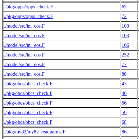
./pkg/opps/opps_check.F
65
./pkg/opps/opps_check.F
72
./model/src/ini_eos.F
100
./model/src/ini_eos.F
103
./model/src/ini_eos.F
106
./model/src/ini_eos.F
252
./model/src/ini_eos.F
77
./model/src/ini_eos.F
80
./pkg/obcs/obcs_check.F
43
./pkg/obcs/obcs_check.F
46
./pkg/obcs/obcs_check.F
56
./pkg/obcs/obcs_check.F
59
./pkg/obcs/obcs_check.F
68
./pkg/my82/my82_readparms.F
86