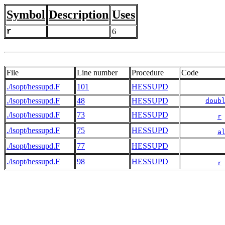
Symbol
Description
Uses
r
6
File
Line number
Procedure
Code
./lsopt/hessupd.F
101
HESSUPD
./lsopt/hessupd.F
48
HESSUPD
doub
./lsopt/hessupd.F
73
HESSUPD
r
./lsopt/hessupd.F
75
HESSUPD
a
./lsopt/hessupd.F
77
HESSUPD
./lsopt/hessupd.F
98
HESSUPD
r