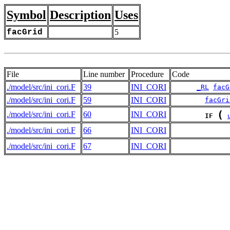
Symbol
Description
Uses
facGrid
5
File
Line number
Procedure
Code
./model/src/ini_cori.F
39
INI_CORI
_RL
facG
./model/src/ini_cori.F
59
INI_CORI
facGri
(
./model/src/ini_cori.F
60
INI_CORI
IF
./model/src/ini_cori.F
66
INI_CORI
./model/src/ini_cori.F
67
INI_CORI