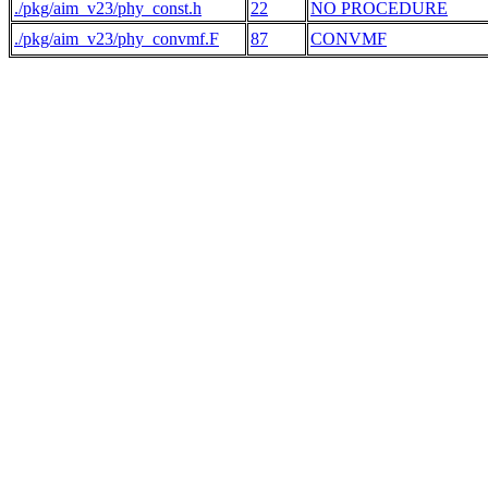
./pkg/aim_v23/phy_const.h
22
NO PROCEDURE
./pkg/aim_v23/phy_convmf.F
87
CONVMF