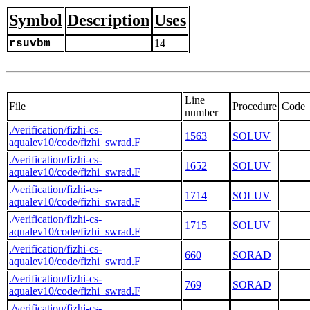
Symbol
Description
Uses
rsuvbm
14
Line
File
Procedure
Code
number
./verification/fizhi-cs-
1563
SOLUV
     
aqualev10/code/fizhi_swrad.F
./verification/fizhi-cs-
1652
SOLUV
aqualev10/code/fizhi_swrad.F
./verification/fizhi-cs-
1714
SOLUV
aqualev10/code/fizhi_swrad.F
./verification/fizhi-cs-
1715
SOLUV
aqualev10/code/fizhi_swrad.F
./verification/fizhi-cs-
660
SORAD
     
aqualev10/code/fizhi_swrad.F
./verification/fizhi-cs-
769
SORAD
     
aqualev10/code/fizhi_swrad.F
./verification/fizhi-cs-