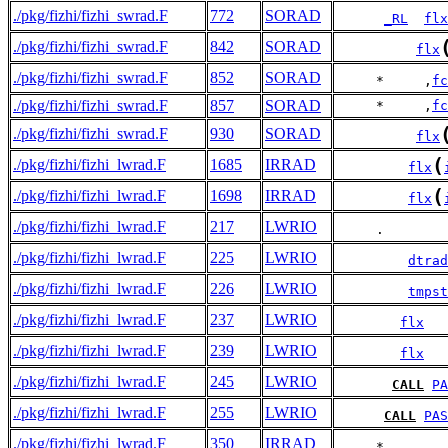
./pkg/fizhi/fizhi_swrad.F
772
SORAD
_RL
flx
./pkg/fizhi/fizhi_swrad.F
842
SORAD
flx
./pkg/fizhi/fizhi_swrad.F
852
SORAD
     *     ,
fc
./pkg/fizhi/fizhi_swrad.F
857
SORAD
     *     ,
fc
./pkg/fizhi/fizhi_swrad.F
930
SORAD
flx
(
./pkg/fizhi/fizhi_lwrad.F
1685
IRRAD
flx
(
./pkg/fizhi/fizhi_lwrad.F
1698
IRRAD
flx
./pkg/fizhi/fizhi_lwrad.F
217
LWRIO
     .        
./pkg/fizhi/fizhi_lwrad.F
225
LWRIO
dtrad
./pkg/fizhi/fizhi_lwrad.F
226
LWRIO
tmpst
./pkg/fizhi/fizhi_lwrad.F
237
LWRIO
flx
./pkg/fizhi/fizhi_lwrad.F
239
LWRIO
flx
./pkg/fizhi/fizhi_lwrad.F
245
LWRIO
CALL
PA
./pkg/fizhi/fizhi_lwrad.F
255
LWRIO
CALL
PAS
./pkg/fizhi/fizhi_lwrad.F
350
IRRAD
     *        