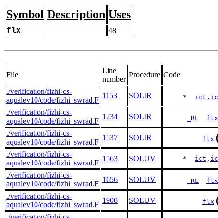
Symbol
Description
Uses
flx
48
Line
File
Procedure
Code
number
./verification/fizhi-cs-
1153
SOLIR
     *  
ict
,
ic
aqualev10/code/fizhi_swrad.F
./verification/fizhi-cs-
1234
SOLIR
_RL
flx
aqualev10/code/fizhi_swrad.F
./verification/fizhi-cs-
1537
SOLIR
flx
aqualev10/code/fizhi_swrad.F
./verification/fizhi-cs-
1563
SOLUV
     *  
ict
,
ic
aqualev10/code/fizhi_swrad.F
./verification/fizhi-cs-
1656
SOLUV
_RL
flx
aqualev10/code/fizhi_swrad.F
./verification/fizhi-cs-
1908
SOLUV
flx
aqualev10/code/fizhi_swrad.F
./verification/fizhi-cs-