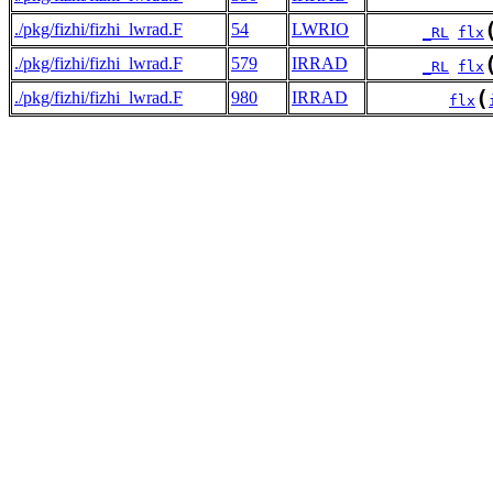
./pkg/fizhi/fizhi_lwrad.F
54
LWRIO
_RL
flx
./pkg/fizhi/fizhi_lwrad.F
579
IRRAD
_RL
flx
(
./pkg/fizhi/fizhi_lwrad.F
980
IRRAD
flx