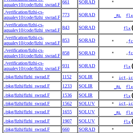
661
SORAD
     *        
aqualev10/code/fizhi_swrad.F
./verification/fizhi-cs-
773
SORAD
_RL
flx
aqualev10/code/fizhi_swrad.F
./verification/fizhi-cs-
843
SORAD
flx
aqualev10/code/fizhi_swrad.F
./verification/fizhi-cs-
853
SORAD
     *     ,
fc
aqualev10/code/fizhi_swrad.F
./verification/fizhi-cs-
858
SORAD
     *     ,
fc
aqualev10/code/fizhi_swrad.F
./verification/fizhi-cs-
931
SORAD
flx
aqualev10/code/fizhi_swrad.F
./pkg/fizhi/fizhi_swrad.F
1152
SOLIR
     *  
ict
,
ic
./pkg/fizhi/fizhi_swrad.F
1233
SOLIR
_RL
flx
./pkg/fizhi/fizhi_swrad.F
1536
SOLIR
flx
./pkg/fizhi/fizhi_swrad.F
1562
SOLUV
     *  
ict
,
ic
./pkg/fizhi/fizhi_swrad.F
1655
SOLUV
_RL
flx
./pkg/fizhi/fizhi_swrad.F
1907
SOLUV
flx
./pkg/fizhi/fizhi_swrad.F
660
SORAD
     *        