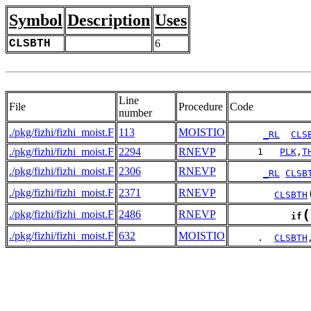
Symbol
Description
Uses
CLSBTH
6
Line
File
Procedure
Code
number
./pkg/fizhi/fizhi_moist.F
113
MOISTIO
_RL
CLS
./pkg/fizhi/fizhi_moist.F
2294
RNEVP
     1   
PLK
,
T
./pkg/fizhi/fizhi_moist.F
2306
RNEVP
_RL
CLSB
./pkg/fizhi/fizhi_moist.F
2371
RNEVP
CLSBTH
(
./pkg/fizhi/fizhi_moist.F
2486
RNEVP
if
./pkg/fizhi/fizhi_moist.F
632
MOISTIO
     .  
CLSBTH