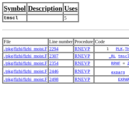
Symbol
Description
Uses
tmscl
5
File
Line number
Procedure
Code
./pkg/fizhi/fizhi_moist.F
2294
RNEVP
     1   
PLK
,
T
./pkg/fizhi/fizhi_moist.F
2307
RNEVP
_RL
tmsc
./pkg/fizhi/fizhi_moist.F
2354
RNEVP
RPHF
 = 
./pkg/fizhi/fizhi_moist.F
2446
RNEVP
exparg
 
./pkg/fizhi/fizhi_moist.F
2498
RNEVP
EXPA