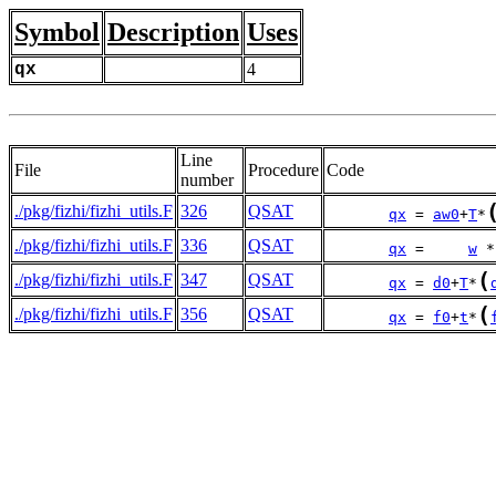
Symbol
Description
Uses
qx
4
Line
File
Procedure
Code
number
./pkg/fizhi/fizhi_utils.F
326
QSAT
qx
 = 
aw0
+
T
*
./pkg/fizhi/fizhi_utils.F
336
QSAT
qx
 =     
w
 *
(
./pkg/fizhi/fizhi_utils.F
347
QSAT
qx
 = 
d0
+
T
*
(
./pkg/fizhi/fizhi_utils.F
356
QSAT
qx
 = 
f0
+
t
*