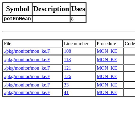
Symbol
Description
Uses
potEnMean
8
File
Line number
Procedure
Code
./pkg/monitor/mon_ke.F
108
MON_KE
./pkg/monitor/mon_ke.F
118
MON_KE
./pkg/monitor/mon_ke.F
121
MON_KE
./pkg/monitor/mon_ke.F
126
MON_KE
./pkg/monitor/mon_ke.F
33
MON_KE
./pkg/monitor/mon_ke.F
41
MON_KE