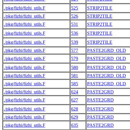
./pkg/fizhi/fizhi_utils.F
525
STRIP2TILE
./pkg/fizhi/fizhi_utils.F
526
STRIP2TILE
./pkg/fizhi/fizhi_utils.F
531
STRIP2TILE
./pkg/fizhi/fizhi_utils.F
536
STRIP2TILE
./pkg/fizhi/fizhi_utils.F
539
STRIP2TILE
./pkg/fizhi/fizhi_utils.F
577
PASTE2GRD_OLD
./pkg/fizhi/fizhi_utils.F
579
PASTE2GRD_OLD
./pkg/fizhi/fizhi_utils.F
580
PASTE2GRD_OLD
./pkg/fizhi/fizhi_utils.F
581
PASTE2GRD_OLD
./pkg/fizhi/fizhi_utils.F
585
PASTE2GRD_OLD
./pkg/fizhi/fizhi_utils.F
624
PASTE2GRD
./pkg/fizhi/fizhi_utils.F
627
PASTE2GRD
./pkg/fizhi/fizhi_utils.F
628
PASTE2GRD
./pkg/fizhi/fizhi_utils.F
629
PASTE2GRD
./pkg/fizhi/fizhi_utils.F
635
PASTE2GRD