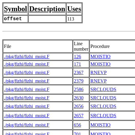
Symbol
Description
Uses
offset
113
Line
File
Procedure
number
./pkg/fizhi/fizhi_moist.F
126
MOISTIO
./pkg/fizhi/fizhi_moist.F
171
MOISTIO
./pkg/fizhi/fizhi_moist.F
2367
RNEVP
./pkg/fizhi/fizhi_moist.F
2379
RNEVP
./pkg/fizhi/fizhi_moist.F
2586
SRCLOUDS
./pkg/fizhi/fizhi_moist.F
2630
SRCLOUDS
./pkg/fizhi/fizhi_moist.F
2656
SRCLOUDS
./pkg/fizhi/fizhi_moist.F
2657
SRCLOUDS
./pkg/fizhi/fizhi_moist.F
656
MOISTIO
./pkg/fizhi/fizhi_moist.F
701
MOISTIO