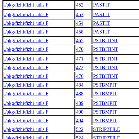
./pkg/fizhi/fizhi_utils.F
452
PASTIT
./pkg/fizhi/fizhi_utils.F
453
PASTIT
./pkg/fizhi/fizhi_utils.F
454
PASTIT
./pkg/fizhi/fizhi_utils.F
458
PASTIT
./pkg/fizhi/fizhi_utils.F
465
PSTBITINT
./pkg/fizhi/fizhi_utils.F
470
PSTBITINT
./pkg/fizhi/fizhi_utils.F
471
PSTBITINT
./pkg/fizhi/fizhi_utils.F
472
PSTBITINT
./pkg/fizhi/fizhi_utils.F
476
PSTBITINT
./pkg/fizhi/fizhi_utils.F
484
PSTBMPIT
./pkg/fizhi/fizhi_utils.F
488
PSTBMPIT
./pkg/fizhi/fizhi_utils.F
489
PSTBMPIT
./pkg/fizhi/fizhi_utils.F
490
PSTBMPIT
./pkg/fizhi/fizhi_utils.F
494
PSTBMPIT
./pkg/fizhi/fizhi_utils.F
522
STRIP2TILE
./pkg/fizhi/fizhi_utils.F
524
STRIP2TILE