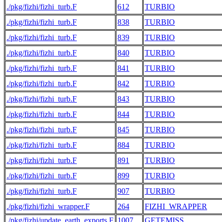
./pkg/fizhi/fizhi_turb.F
612
TURBIO
./pkg/fizhi/fizhi_turb.F
838
TURBIO
./pkg/fizhi/fizhi_turb.F
839
TURBIO
./pkg/fizhi/fizhi_turb.F
840
TURBIO
./pkg/fizhi/fizhi_turb.F
841
TURBIO
./pkg/fizhi/fizhi_turb.F
842
TURBIO
./pkg/fizhi/fizhi_turb.F
843
TURBIO
./pkg/fizhi/fizhi_turb.F
844
TURBIO
./pkg/fizhi/fizhi_turb.F
845
TURBIO
./pkg/fizhi/fizhi_turb.F
884
TURBIO
./pkg/fizhi/fizhi_turb.F
891
TURBIO
./pkg/fizhi/fizhi_turb.F
899
TURBIO
./pkg/fizhi/fizhi_turb.F
907
TURBIO
./pkg/fizhi/fizhi_wrapper.F
264
FIZHI_WRAPPER
./pkg/fizhi/update_earth_exports.F
1007
GETEMISS