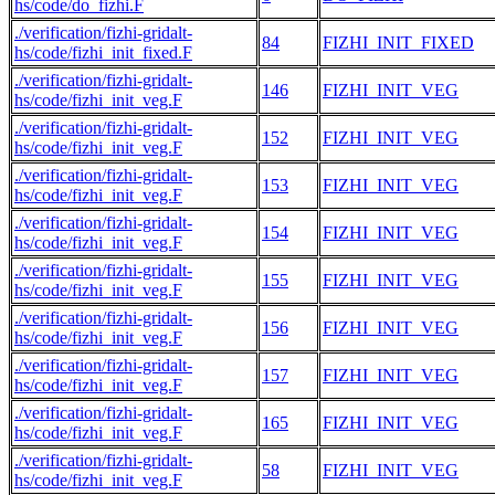
hs/code/do_fizhi.F
./verification/fizhi-gridalt-
84
FIZHI_INIT_FIXED
hs/code/fizhi_init_fixed.F
./verification/fizhi-gridalt-
146
FIZHI_INIT_VEG
hs/code/fizhi_init_veg.F
./verification/fizhi-gridalt-
152
FIZHI_INIT_VEG
hs/code/fizhi_init_veg.F
./verification/fizhi-gridalt-
153
FIZHI_INIT_VEG
hs/code/fizhi_init_veg.F
./verification/fizhi-gridalt-
154
FIZHI_INIT_VEG
hs/code/fizhi_init_veg.F
./verification/fizhi-gridalt-
155
FIZHI_INIT_VEG
hs/code/fizhi_init_veg.F
./verification/fizhi-gridalt-
156
FIZHI_INIT_VEG
hs/code/fizhi_init_veg.F
./verification/fizhi-gridalt-
157
FIZHI_INIT_VEG
hs/code/fizhi_init_veg.F
./verification/fizhi-gridalt-
165
FIZHI_INIT_VEG
hs/code/fizhi_init_veg.F
./verification/fizhi-gridalt-
58
FIZHI_INIT_VEG
hs/code/fizhi_init_veg.F