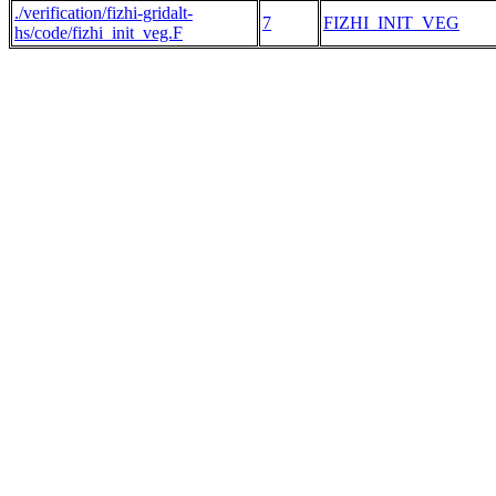
./verification/fizhi-gridalt-
7
FIZHI_INIT_VEG
hs/code/fizhi_init_veg.F