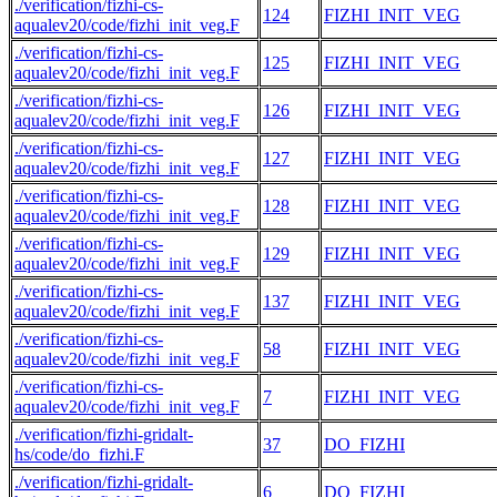
./verification/fizhi-cs-
124
FIZHI_INIT_VEG
aqualev20/code/fizhi_init_veg.F
./verification/fizhi-cs-
125
FIZHI_INIT_VEG
aqualev20/code/fizhi_init_veg.F
./verification/fizhi-cs-
126
FIZHI_INIT_VEG
aqualev20/code/fizhi_init_veg.F
./verification/fizhi-cs-
127
FIZHI_INIT_VEG
aqualev20/code/fizhi_init_veg.F
./verification/fizhi-cs-
128
FIZHI_INIT_VEG
aqualev20/code/fizhi_init_veg.F
./verification/fizhi-cs-
129
FIZHI_INIT_VEG
aqualev20/code/fizhi_init_veg.F
./verification/fizhi-cs-
137
FIZHI_INIT_VEG
aqualev20/code/fizhi_init_veg.F
./verification/fizhi-cs-
58
FIZHI_INIT_VEG
aqualev20/code/fizhi_init_veg.F
./verification/fizhi-cs-
7
FIZHI_INIT_VEG
aqualev20/code/fizhi_init_veg.F
./verification/fizhi-gridalt-
37
DO_FIZHI
hs/code/do_fizhi.F
./verification/fizhi-gridalt-
6
DO_FIZHI