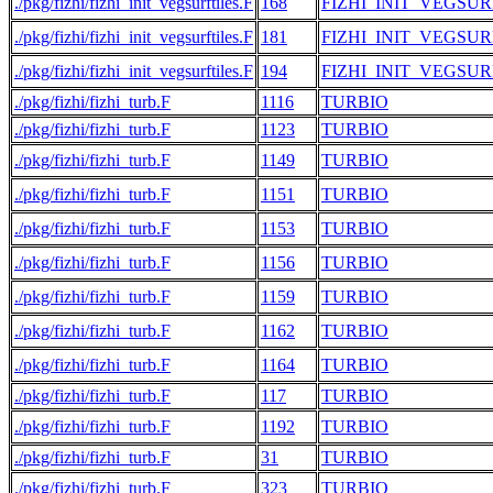
./pkg/fizhi/fizhi_init_vegsurftiles.F
168
FIZHI_INIT_VEGSUR
./pkg/fizhi/fizhi_init_vegsurftiles.F
181
FIZHI_INIT_VEGSUR
./pkg/fizhi/fizhi_init_vegsurftiles.F
194
FIZHI_INIT_VEGSUR
./pkg/fizhi/fizhi_turb.F
1116
TURBIO
./pkg/fizhi/fizhi_turb.F
1123
TURBIO
./pkg/fizhi/fizhi_turb.F
1149
TURBIO
./pkg/fizhi/fizhi_turb.F
1151
TURBIO
./pkg/fizhi/fizhi_turb.F
1153
TURBIO
./pkg/fizhi/fizhi_turb.F
1156
TURBIO
./pkg/fizhi/fizhi_turb.F
1159
TURBIO
./pkg/fizhi/fizhi_turb.F
1162
TURBIO
./pkg/fizhi/fizhi_turb.F
1164
TURBIO
./pkg/fizhi/fizhi_turb.F
117
TURBIO
./pkg/fizhi/fizhi_turb.F
1192
TURBIO
./pkg/fizhi/fizhi_turb.F
31
TURBIO
./pkg/fizhi/fizhi_turb.F
323
TURBIO