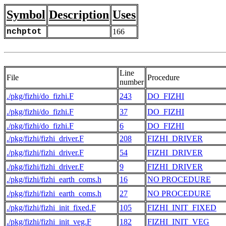
Symbol
Description
Uses
nchptot
166
Line
File
Procedure
number
./pkg/fizhi/do_fizhi.F
243
DO_FIZHI
./pkg/fizhi/do_fizhi.F
37
DO_FIZHI
./pkg/fizhi/do_fizhi.F
6
DO_FIZHI
./pkg/fizhi/fizhi_driver.F
208
FIZHI_DRIVER
./pkg/fizhi/fizhi_driver.F
54
FIZHI_DRIVER
./pkg/fizhi/fizhi_driver.F
9
FIZHI_DRIVER
./pkg/fizhi/fizhi_earth_coms.h
16
NO PROCEDURE
./pkg/fizhi/fizhi_earth_coms.h
27
NO PROCEDURE
./pkg/fizhi/fizhi_init_fixed.F
105
FIZHI_INIT_FIXED
./pkg/fizhi/fizhi_init_veg.F
182
FIZHI_INIT_VEG