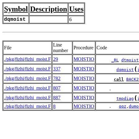
Symbol
Description
Uses
dqmoist
6
Line
File
Procedure
Code
number
./pkg/fizhi/fizhi_moist.F
29
MOISTIO
_RL
dtmoist
(
./pkg/fizhi/fizhi_moist.F
337
MOISTIO
dqmoist
./pkg/fizhi/fizhi_moist.F
782
MOISTIO
call
BACK2
./pkg/fizhi/fizhi_moist.F
807
MOISTIO
     .           
(
./pkg/fizhi/fizhi_moist.F
887
MOISTIO
tmpdiag
./pkg/fizhi/fizhi_moist.F
8
MOISTIO
     .   
qqz
,
dumo