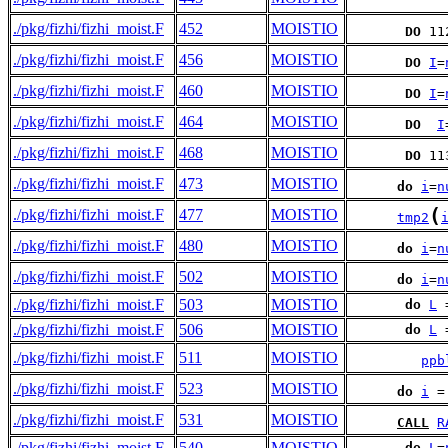
./pkg/fizhi/fizhi_moist.F
452
MOISTIO
DO
 11
./pkg/fizhi/fizhi_moist.F
456
MOISTIO
DO
I
=
./pkg/fizhi/fizhi_moist.F
460
MOISTIO
DO
I
=
./pkg/fizhi/fizhi_moist.F
464
MOISTIO
DO
I
./pkg/fizhi/fizhi_moist.F
468
MOISTIO
DO
 11
./pkg/fizhi/fizhi_moist.F
473
MOISTIO
do
i
=
n
(
./pkg/fizhi/fizhi_moist.F
477
MOISTIO
tmp2
./pkg/fizhi/fizhi_moist.F
480
MOISTIO
do
i
=
n
./pkg/fizhi/fizhi_moist.F
502
MOISTIO
do
i
=
n
./pkg/fizhi/fizhi_moist.F
503
MOISTIO
do
L
 
./pkg/fizhi/fizhi_moist.F
506
MOISTIO
do
L
 
./pkg/fizhi/fizhi_moist.F
511
MOISTIO
ppb
./pkg/fizhi/fizhi_moist.F
523
MOISTIO
do
i
 =
./pkg/fizhi/fizhi_moist.F
531
MOISTIO
CALL
R
./pkg/fizhi/fizhi_moist.F
540
MOISTIO
do
L
=