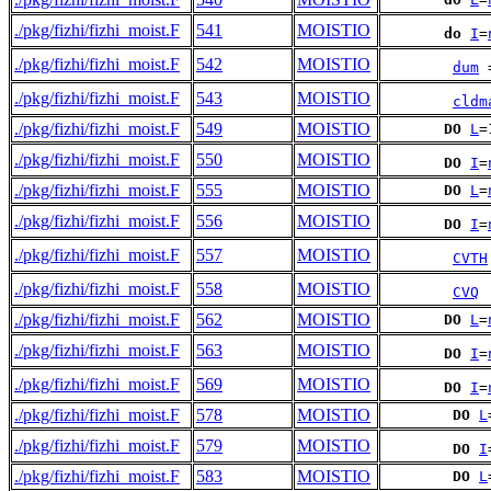
./pkg/fizhi/fizhi_moist.F
541
MOISTIO
do
I
=
./pkg/fizhi/fizhi_moist.F
542
MOISTIO
dum
 
./pkg/fizhi/fizhi_moist.F
543
MOISTIO
cldm
./pkg/fizhi/fizhi_moist.F
549
MOISTIO
DO
L
=
./pkg/fizhi/fizhi_moist.F
550
MOISTIO
DO
I
=
./pkg/fizhi/fizhi_moist.F
555
MOISTIO
DO
L
=
./pkg/fizhi/fizhi_moist.F
556
MOISTIO
DO
I
=
./pkg/fizhi/fizhi_moist.F
557
MOISTIO
CVTH
./pkg/fizhi/fizhi_moist.F
558
MOISTIO
CVQ
./pkg/fizhi/fizhi_moist.F
562
MOISTIO
DO
L
=
./pkg/fizhi/fizhi_moist.F
563
MOISTIO
DO
I
=
./pkg/fizhi/fizhi_moist.F
569
MOISTIO
DO
I
=
./pkg/fizhi/fizhi_moist.F
578
MOISTIO
DO
L
./pkg/fizhi/fizhi_moist.F
579
MOISTIO
DO
I
./pkg/fizhi/fizhi_moist.F
583
MOISTIO
DO
L