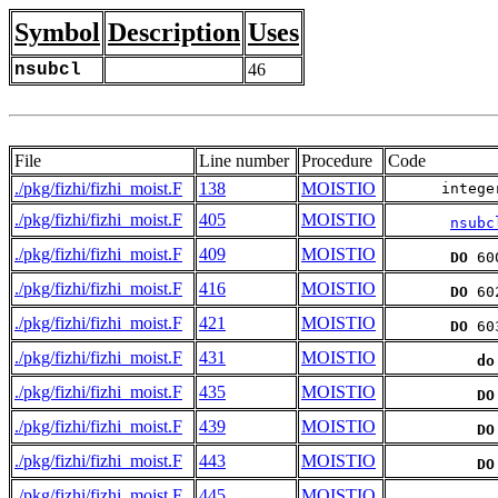
Symbol
Description
Uses
nsubcl
46
File
Line number
Procedure
Code
./pkg/fizhi/fizhi_moist.F
138
MOISTIO
      intege
./pkg/fizhi/fizhi_moist.F
405
MOISTIO
nsubc
./pkg/fizhi/fizhi_moist.F
409
MOISTIO
DO
 60
./pkg/fizhi/fizhi_moist.F
416
MOISTIO
DO
 60
./pkg/fizhi/fizhi_moist.F
421
MOISTIO
DO
 60
./pkg/fizhi/fizhi_moist.F
431
MOISTIO
do
./pkg/fizhi/fizhi_moist.F
435
MOISTIO
DO
./pkg/fizhi/fizhi_moist.F
439
MOISTIO
DO
./pkg/fizhi/fizhi_moist.F
443
MOISTIO
DO
./pkg/fizhi/fizhi_moist.F
445
MOISTIO