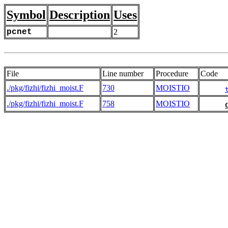
Symbol
Description
Uses
pcnet
2
File
Line number
Procedure
Code
./pkg/fizhi/fizhi_moist.F
730
MOISTIO
./pkg/fizhi/fizhi_moist.F
758
MOISTIO